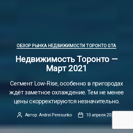
Рубрики
ОБЗОР РЫНКА НЕДВИЖИМОСТИ ТОРОНТО GTA
Недвижимость Торонто —
Март 2021
Сегмент Low-Rise, особенно в пригородах
ждёт заметное охлаждение. Тем не менее
цены скорректируются незначительно.
Автор:
Andrei Peresunko
10 апреля 2021
Автор
Дата
записи
записи