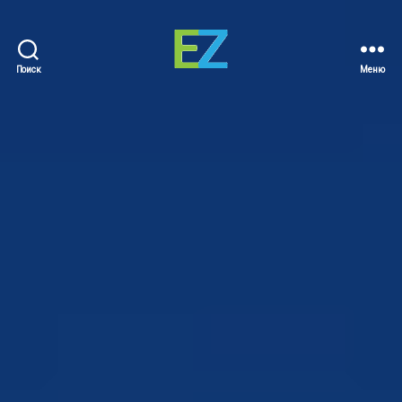
Поиск
Меню
EZ
Sold
Homes