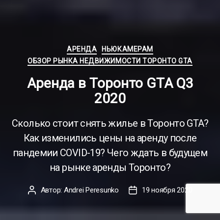
Рубрики
АРЕНДА
НЬЮКАМЕРАМ
ОБЗОР РЫНКА НЕДВИЖИМОСТИ ТОРОНТО GTA
Аренда в Торонто GTA Q3
2020
Сколько стоит снять жилье в Торонто GTA?
Как изменились цены на аренду после
пандемии COVID-19? Чего ждать в будущем
на рынке аренды Торонто?
Автор:
Andrei Peresunko
19 ноября 2020
Автор
Дата
записи
записи