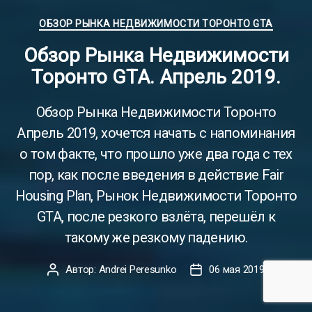
Рубрики
ОБЗОР РЫНКА НЕДВИЖИМОСТИ ТОРОНТО GTA
Обзор Рынка Недвижимости
Торонто GTA. Апрель 2019.
Обзор Рынка Недвижимости Торонто
Апрель 2019, хочется начать с напоминания
о том факте, что прошло уже два года с тех
пор, как после введения в действие Fair
Housing Plan, Рынок Недвижимости Торонто
GTA, после резкого взлёта, перешёл к
такому же резкому падению.
Автор:
Andrei Peresunko
06 мая 2019
Автор
Дата
записи
записи