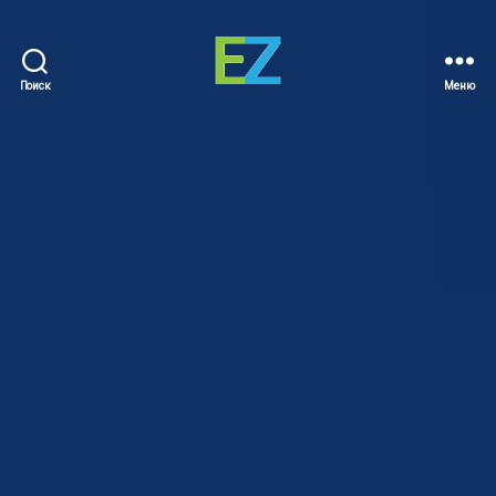
Поиск
Меню
EZ
Sold
Homes