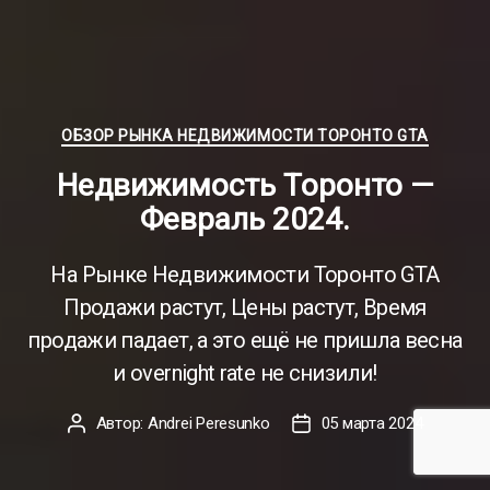
Рубрики
ОБЗОР РЫНКА НЕДВИЖИМОСТИ ТОРОНТО GTA
Недвижимость Торонто —
Февраль 2024.
На Рынке Недвижимости Торонто GTA
Продажи растут, Цены растут, Время
продажи падает, а это ещё не пришла весна
и overnight rate не снизили!
Автор:
Andrei Peresunko
05 марта 2024
Автор
Дата
записи
записи