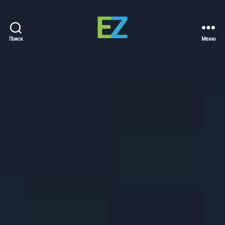
Поиск
Меню
EZ
Sold
Homes