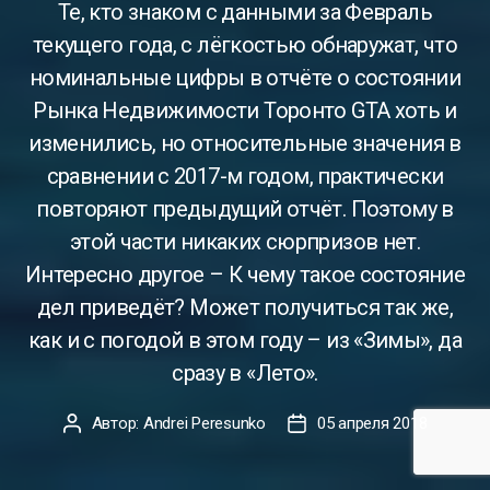
Те, кто знаком с данными за Февраль
текущего года, с лёгкостью обнаружат, что
номинальные цифры в отчёте о состоянии
Рынка Недвижимости Торонто GTA хоть и
изменились, но относительные значения в
сравнении с 2017-м годом, практически
повторяют предыдущий отчёт. Поэтому в
этой части никаких сюрпризов нет.
Интересно другое – К чему такое состояние
дел приведёт? Может получиться так же,
как и с погодой в этом году – из «Зимы», да
сразу в «Лето».
Автор:
Andrei Peresunko
05 апреля 2018
Автор
Дата
записи
записи