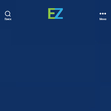
Поиск
Меню
EZ
Sold
Homes